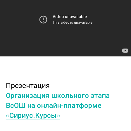
Презентация
Организация школьного этапа
ВсОШ на онлайн-платформе
«Сириус.Курсы»