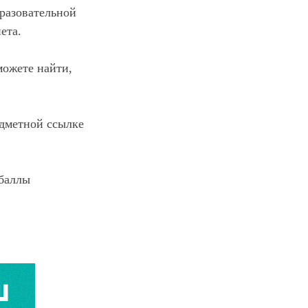
бразовательной
ета.
можете найти,
едметной ссылке
 баллы